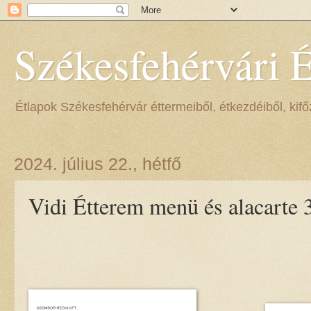
Székesfehérvári 
Étlapok Székesfehérvár éttermeiből, étkezdéiből, kifőz
2024. július 22., hétfő
Vidi Étterem menü és alacarte 3