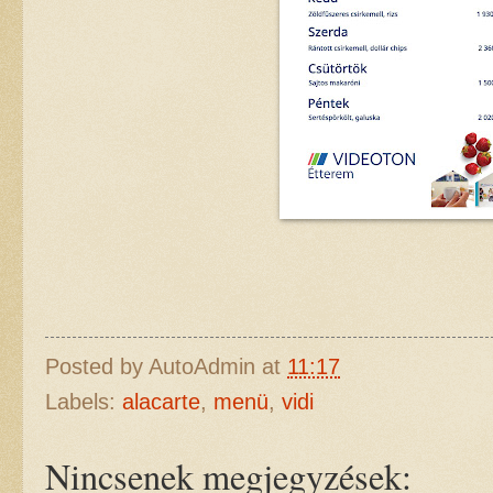
Posted by
AutoAdmin
at
11:17
Labels:
alacarte
,
menü
,
vidi
Nincsenek megjegyzések: