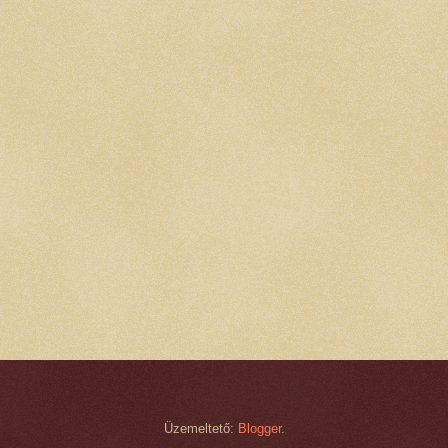
Üzemeltető:
Blogger
.