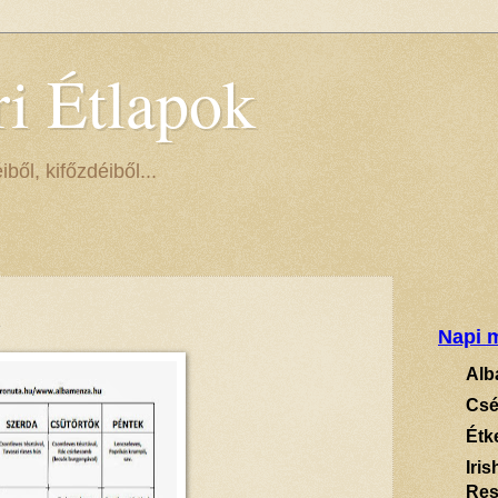
ri Étlapok
ől, kifőzdéiből...
Napi m
Alb
Csé
Étk
Iri
Res