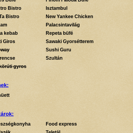
tro Bistro
Isztambul
Ta Bistro
New Yankee Chicken
kam
Palacsintavilág
a kebab
Repeta büfé
i Giros
Sawaki Gyorsétterem
bway
Sushi Guru
rencse
Szultán
körúti gyros
mek:
üett
tárok:
szségkonyha
Food express
fazék
Teletál