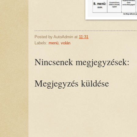
Posted by
AutoAdmin
at
11:31
Labels:
menü
,
volán
Nincsenek megjegyzések:
Megjegyzés küldése