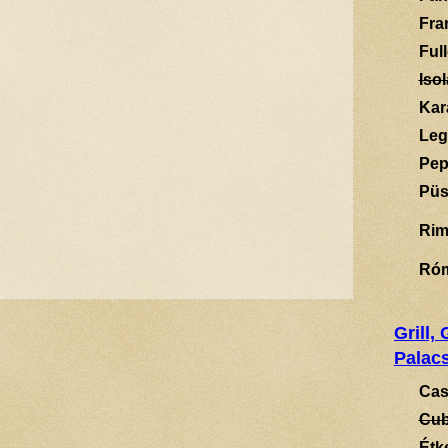
Fra
Ful
Isol
Kar
Leg
Pep
Püs
Rim
Ró
Grill,
Palacs
Cas
Cub
Étk