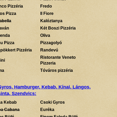
nco Pizzéria
Fredo
los Pizza
Il Fiore
abella
Kalóztanya
aván
Két Boszi Pizzéria
enda
Oliva
u Pizza
Pizzagolyó
pökkert Pizzéria
Randevú
Ristorante Veneto
ini
Pizzeria
ma
Tóváros pizzéria
 Gyros, Hamburger, Kebab, Kínai, Lángos,
inta, Szendvics:
a Kebab
Csoki Gyros
a Cabana
Euréka
es Büfé
Finom Faloda Büfé