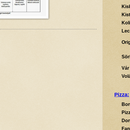
Kis
Kis
Kol
Lec
Ori
Sör
Vár
Vol
Pizza:
Bon
Piz
Don
Fan