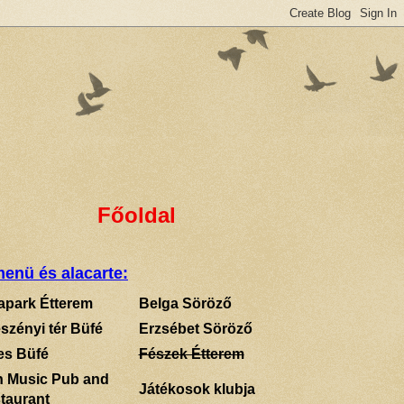
Főoldal
enü és alacarte:
apark Étterem
Belga Söröző
szényi tér Büfé
Erzsébet Söröző
es Büfé
Fészek Étterem
sh Music Pub and
Játékosok klubja
taurant