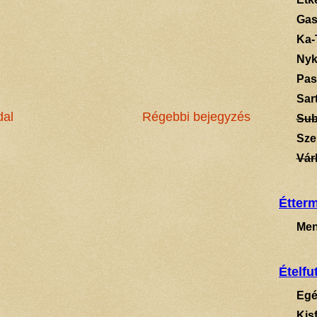
Gas
Ka-
Ny
Pas
Sart
dal
Régebbi bejegyzés
Su
Sze
Vár
Étter
Men
Ételfu
Egé
Kis