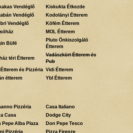
kakas Vendéglő
Kiskukta Étkezde
tabán Vendéglő
Kodolányi Étterem
ibri Vendéglő
Köfém Étterem
sóház
MOL Étterem
Pluto Önkiszolgáló
gin Büfé
Étterem
Vadászkürt Étterem és
ház téri Étterem
Pub
 Étterem és Pizzéria
Vidi Étterem
án étterem
Ybl Étterem
anno Pizzéria
Casa Italiano
za Casa
Dodge City
 Pepe Alba Plaza
Don Pepe Tesco
ni Pizzéria
Pizza Firenze