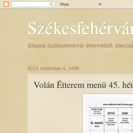
Székesfehérvá
Étlapok Székesfehérvár éttermeiből, étkezdéib
2013. november 4., hétfő
Volán Étterem menü 45. hét