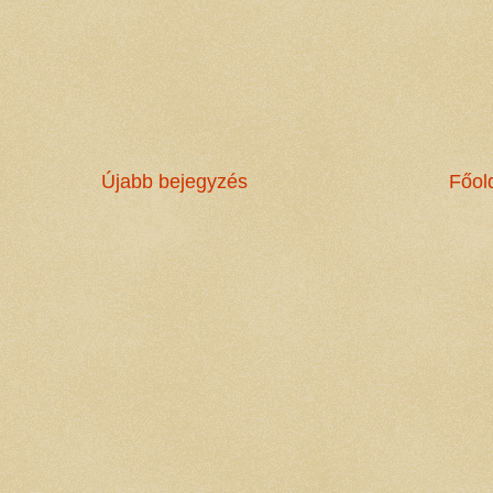
Újabb bejegyzés
Főol