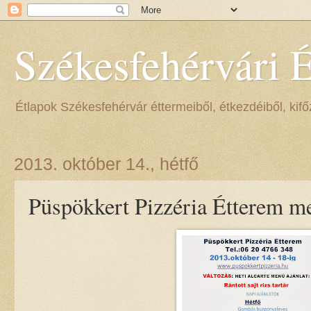
Székesfehérvári 
Étlapok Székesfehérvár éttermeiből, étkezdéiből, kifőz
2013. október 14., hétfő
Püspökkert Pizzéria Étterem me