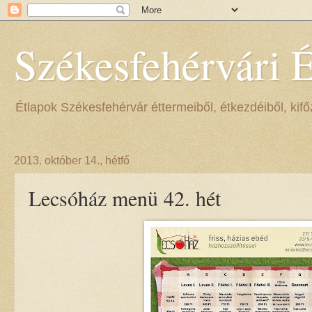
Székesfehérvári 
Étlapok Székesfehérvár éttermeiből, étkezdéiből, kifőz
2013. október 14., hétfő
Lecsóház menü 42. hét