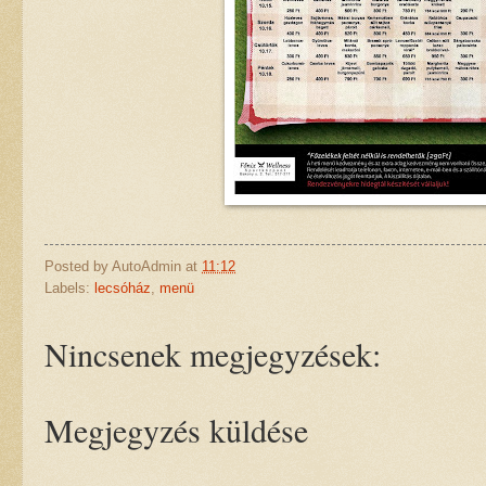
Posted by
AutoAdmin
at
11:12
Labels:
lecsóház
,
menü
Nincsenek megjegyzések:
Megjegyzés küldése