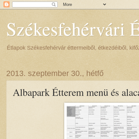
Székesfehérvári 
Étlapok Székesfehérvár éttermeiből, étkezdéiből, kifőz
2013. szeptember 30., hétfő
Albapark Étterem menü és alaca