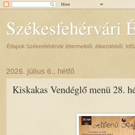
Székesfehérvári 
Étlapok Székesfehérvár éttermeiből, étkezdéiből, kifőz
2026. július 6., hétfő
Kiskakas Vendéglő menü 28. hé